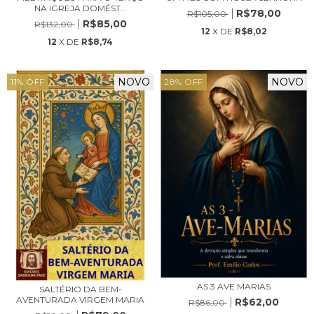
NA IGREJA DOMÉST...
R$78,00
R$105,00
R$85,00
R$132,00
12
X DE
R$8,02
12
X DE
R$8,74
NOVO
NOVO
11
%
OFF
28
%
OFF
AS 3 AVE MARIAS
SALTÉRIO DA BEM-
AVENTURADA VIRGEM MARIA
R$62,00
R$86,00