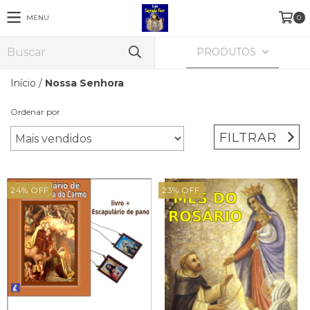
MENU
0
PRODUTOS
Início
/
Nossa Senhora
Ordenar por
FILTRAR
24
%
OFF
23
%
OFF