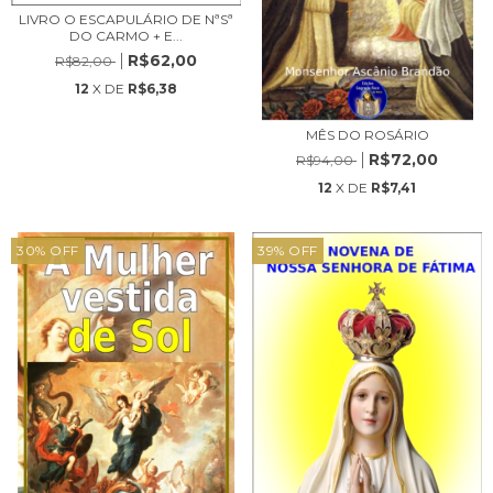
LIVRO O ESCAPULÁRIO DE NªSª
DO CARMO + E...
R$62,00
R$82,00
12
X DE
R$6,38
MÊS DO ROSÁRIO
R$72,00
R$94,00
12
X DE
R$7,41
30
%
OFF
39
%
OFF