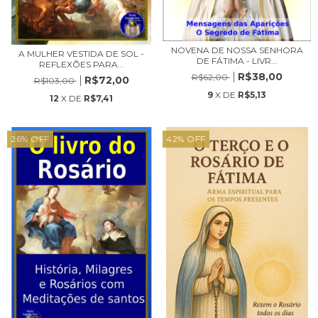
NOVENA DE NOSSA SENHORA
A MULHER VESTIDA DE SOL -
DE FÁTIMA - LIVR...
REFLEXÕES PARA...
R$38,00
R$62,00
R$72,00
R$103,00
9
X DE
R$5,13
12
X DE
R$7,41
26
%
OFF
42
%
OFF