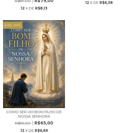
R$79,00
R$89,00
12
X DE
R$6,38
12
X DE
R$8,13
24
%
OFF
COMO SER UM BOM FILHO DE
NOSSA SENHORA
R$65,00
R$86,00
12
X DE
R$6,69