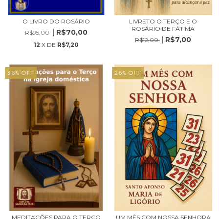
O LIVRO DO ROSÁRIO
LIVRETO O TERÇO E O
ROSÁRIO DE FÁTIMA
R$70,00
R$95,00
R$7,00
R$12,00
12
X DE
R$7,20
36
%
OFF
26
%
OFF
MEDITAÇÕES PARA O TERÇO
UM MÊS COM NOSSA SENHORA