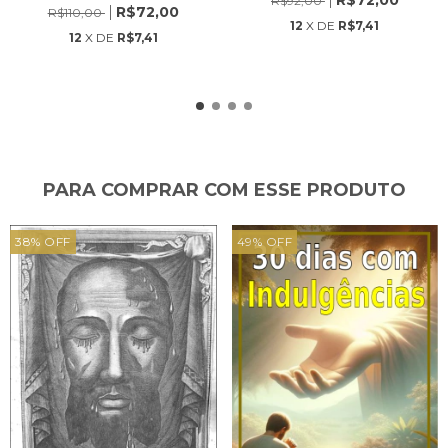
R$92,00
R$72,00
R$110,00
12
X DE
R$7,41
12
X DE
R$7,41
PARA COMPRAR COM ESSE PRODUTO
38
%
OFF
49
%
OFF