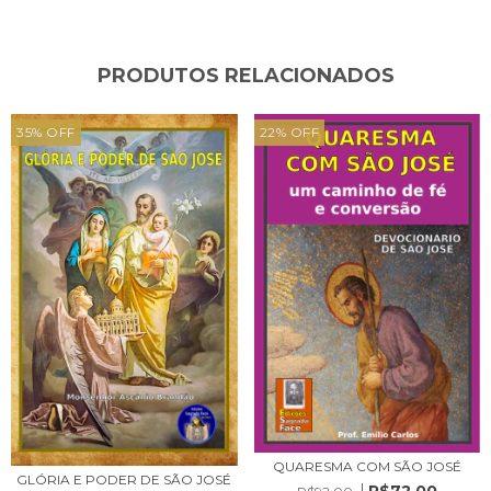
PRODUTOS RELACIONADOS
35
%
OFF
22
%
OFF
QUARESMA COM SÃO JOSÉ
GLÓRIA E PODER DE SÃO JOSÉ
R$72,00