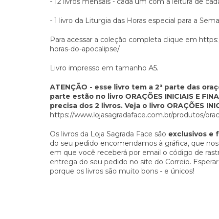
- 12 livros mensais - cada um com a leitura de ca
- 1 livro da Liturgia das Horas especial para a Se
Para acessar a coleção completa clique em
https
horas-do-apocalipse/
Livro impresso em tamanho A5.
ATENÇÃO - esse livro tem a 2ª parte das oraçõ
parte estão no livro ORAÇÕES INICIAIS E FINAI
precisa dos 2 livros. Veja o livro ORAÇÕES INI
https://www.lojasagradaface.com.br/produtos/oracoe
Os livros da Loja Sagrada Face são
exclusivos e 
do seu pedido encomendamos à gráfica, que nos
em que você receberá por email o código de ras
entrega do seu pedido no site do Correio. Espera
porque os livros são muito bons - e únicos!