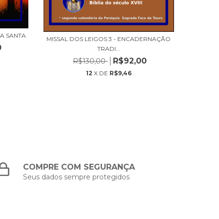
NA SANTA
Q
MISSAL DOS LEIGOS 3 - ENCADERNAÇÃO
0
TRADI...
R$92,00
R$130,00
12
X DE
R$9,46
COMPRE COM SEGURANÇA
Seus dados sempre protegidos