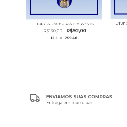
ESUS
LITUR
LITURGIA DAS HORAS 1 - ADVENTO
0
R$92,00
R$130,00
12
X DE
R$9,46
ENVIAMOS SUAS COMPRAS
Entrega em todo o país