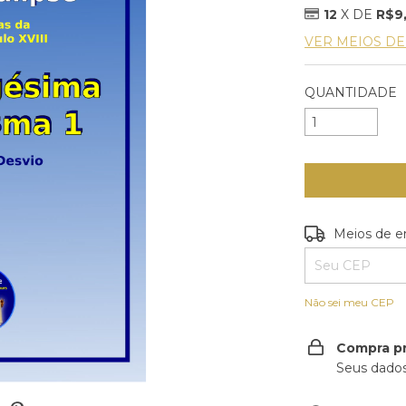
12
X DE
R$9
VER MEIOS D
QUANTIDADE
Entregas para o
Meios de e
Não sei meu CEP
Compra p
Seus dados