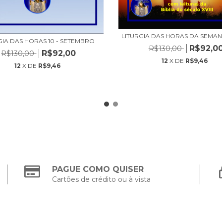
LITURGIA DAS HORAS DA SEMA
GIA DAS HORAS 10 - SETEMBRO
R$92,0
R$130,00
R$92,00
R$130,00
12
X DE
R$9,46
12
X DE
R$9,46
PAGUE COMO QUISER
Cartões de crédito ou à vista