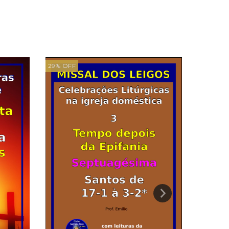
29
%
OFF
22
%
OFF