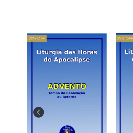
29
%
OFF
29
%
OF