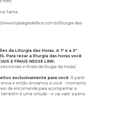
da mês
mana Santa
://www.lojasagradaface.com.br/liturgia-das-
es da Liturgia das Horas. A 1ª e a 3ª
S. Para rezar a liturgia das horas você
CIAIS E FINAIS NESSE LINK:
s-iniciais-e-finais-da-litugia-da-horas/
feitos exclusivamente para você
. Á partir
 envia e então enviamos à você - momento
treio da encomenda para acompanhar a
r também é uma virtude - e vai valer a pena