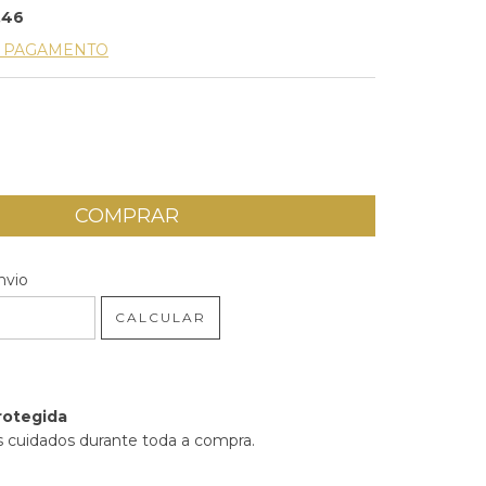
,46
E PAGAMENTO
 CEP:
ALTERAR CEP
nvio
CALCULAR
rotegida
 cuidados durante toda a compra.