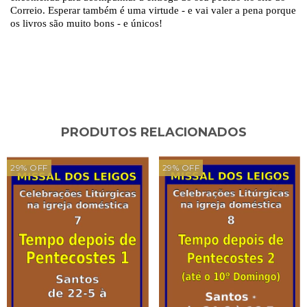
Correio.
Esperar também é uma virtude - e vai valer a pena porque
os livros são muito bons - e únicos!
PRODUTOS RELACIONADOS
29
%
OFF
29
%
OFF