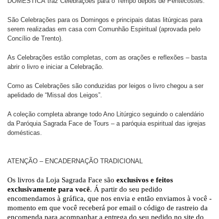
DOMÉSTICA
traz Celebrações para o Tempo depois de Pentecostes.
São Celebrações para os Domingos e principais datas litúrgicas para
serem realizadas em casa com Comunhão Espiritual (aprovada pelo
Concílio de Trento).
As Celebrações estão completas, com as orações e reflexões – basta
abrir o livro e iniciar a Celebração.
Como as Celebrações são conduzidas por leigos o livro chegou a ser
apelidado de “Missal dos Leigos”.
A coleção completa abrange todo Ano Litúrgico seguindo o calendário
da Paróquia Sagrada Face de Tours – a paróquia espiritual das igrejas
domésticas.
ATENÇÃO – ENCADERNAÇÃO TRADICIONAL
Os livros da Loja Sagrada Face são
exclusivos e feitos
exclusivamente para você
. Á partir do seu pedido
encomendamos à gráfica, que nos envia e então enviamos à você -
momento em que você receberá por email o código de rastreio da
encomenda para acompanhar a entrega do seu pedido no site do