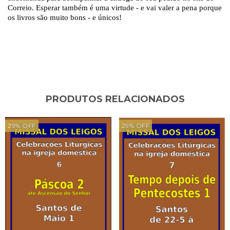
Correio.
Esperar também é uma virtude - e vai valer a pena porque
os livros são muito bons - e únicos!
PRODUTOS RELACIONADOS
29
%
OFF
29
%
OFF