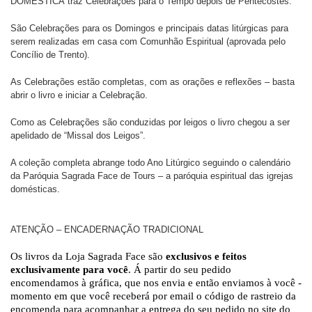
DOMÉSTICA
traz Celebrações para o Tempo depois de Pentecostes.
São Celebrações para os Domingos e principais datas litúrgicas para
serem realizadas em casa com Comunhão Espiritual (aprovada pelo
Concílio de Trento).
As Celebrações estão completas, com as orações e reflexões – basta
abrir o livro e iniciar a Celebração.
Como as Celebrações são conduzidas por leigos o livro chegou a ser
apelidado de “Missal dos Leigos”.
A coleção completa abrange todo Ano Litúrgico seguindo o calendário
da Paróquia Sagrada Face de Tours – a paróquia espiritual das igrejas
domésticas.
ATENÇÃO – ENCADERNAÇÃO TRADICIONAL
Os livros da Loja Sagrada Face são
exclusivos e feitos
exclusivamente para você
. Á partir do seu pedido
encomendamos à gráfica, que nos envia e então enviamos à você -
momento em que você receberá por email o código de rastreio da
encomenda para acompanhar a entrega do seu pedido no site do